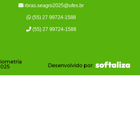
rbras.seagro2025@ufes.br
(55) 27 99724-1588
(55) 27 99724-1588
Biometria
Desenvolvido por:
2025