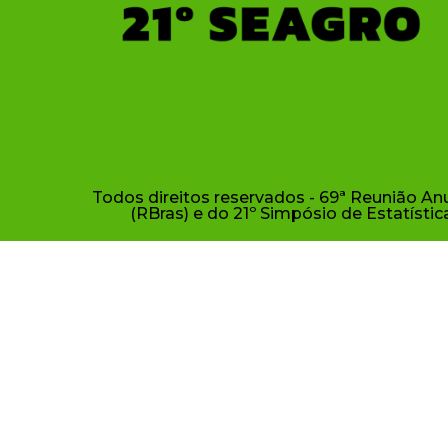
Todos direitos reservados - 69ª Reunião Anu
(RBras) e do 21º Simpósio de Estatíst