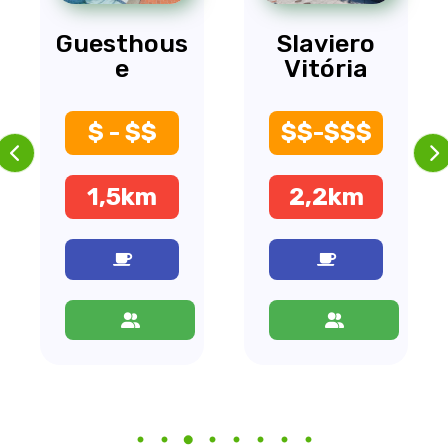
Slaviero
Vitória
Sheraton
$$-$$$
$$$
2,2km
3,4km