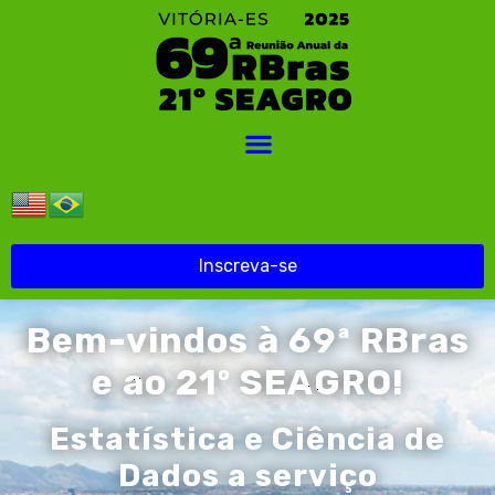
Inscreva-se
Bem-vindos à 69ª RBras
e ao 21º SEAGRO!
Estatística e Ciência de
Dados a serviço