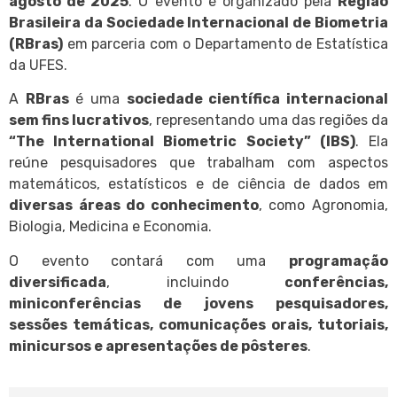
agosto de 2025
. O evento é organizado pela
Região
Brasileira da Sociedade Internacional de Biometria
(RBras)
em parceria com o
Departamento de Estatística
da UFES
.
A
RBras
é uma
sociedade científica internacional
sem fins lucrativos
, representando uma das regiões da
“
The International Biometric Society
” (IBS)
. Ela
reúne
pesquisadores
que trabalham com aspectos
matemáticos, estatísticos e de ciência de dados em
diversas áreas do conhecimento
, como
Agronomia,
Biologia, Medicina e Economia
.
O evento contará com uma
programação
diversificada
, incluindo
conferências,
miniconferências de jovens pesquisadores,
sessões temáticas, comunicações orais, tutoriais,
minicursos e apresentações de pôsteres
.