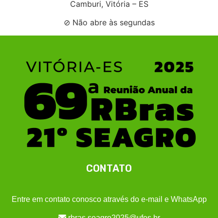
Camburi, Vitória – ES
⊘ Não abre às segundas
CONTATO
Entre em contato conosco através do e-mail e WhatsApp
rbras.seagro2025@ufes.br