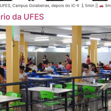
UFES, Campus Goiabeiras, depois do IC-II
5min ||
3mi
rio da UFES ​