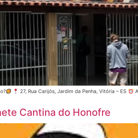
ço?
27, Rua Carijós, Jardim da Penha, Vitória – ES
A
ete Cantina do Honofre