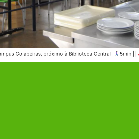
mpus Goiabeiras, próximo à Biblioteca Central
5min ||